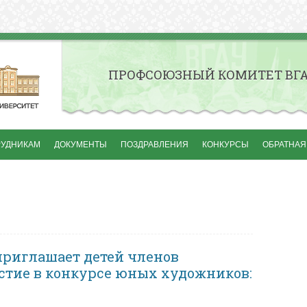
ПРОФСОЮЗНЫЙ КОМИТЕТ ВГ
Перейти к содержимому
РУДНИКАМ
ДОКУМЕНТЫ
ПОЗДРАВЛЕНИЯ
КОНКУРСЫ
ОБРАТНАЯ
СОЮЗА ВГАУ
ГАНИЗАЦИИ
ЧЛЕНЫ ПРОФСОЮЗНОГО
КОМИТЕТА
ПРЕДСЕДАТЕЛИ ПРОФБЮРО
риглашает детей членов
КОМИССИИ
стие в конкурсе юных художников: