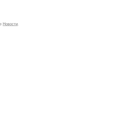
ке
Новости
.