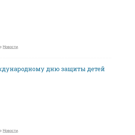
ке
Новости
.
ждународному дню защиты детей
ке
Новости
.