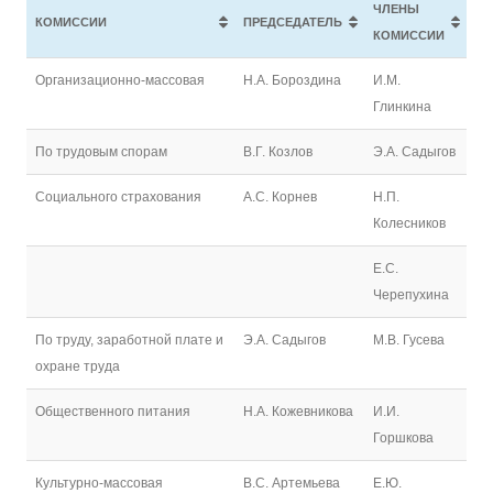
ЧЛЕНЫ
КОМИССИИ
ПРЕДСЕДАТЕЛЬ
КОМИССИИ
Организационно-массовая
Н.А. Бороздина
И.М.
Глинкина
По трудовым спорам
В.Г. Козлов
Э.А. Садыгов
Социального страхования
А.С. Корнев
Н.П.
Колесников
Е.С.
Черепухина
По труду, заработной плате и
Э.А. Садыгов
М.В. Гусева
охране труда
Общественного питания
Н.А. Кожевникова
И.И.
Горшкова
Культурно-массовая
В.С. Артемьева
Е.Ю.