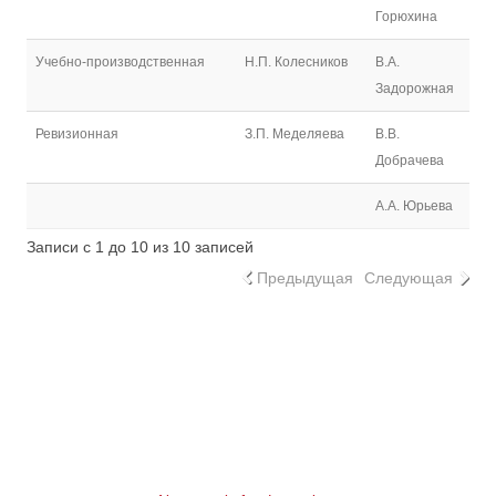
Горюхина
Учебно-производственная
Н.П. Колесников
В.А.
Задорожная
Ревизионная
З.П. Меделяева
В.В.
Добрачева
А.А. Юрьева
Записи с 1 до 10 из 10 записей
Предыдущая
Следующая